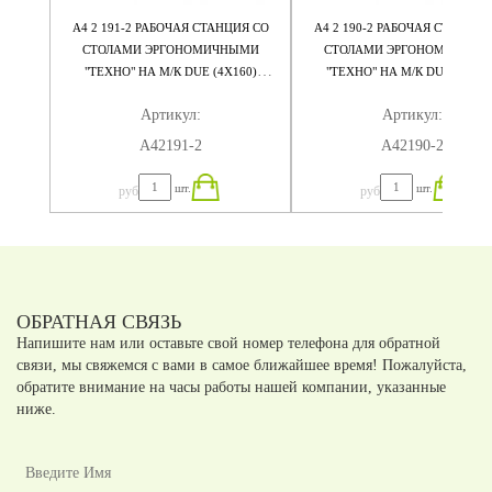
 НА М/
А4 2 191-2 РАБОЧАЯ СТАНЦИЯ СО
А4 2 190-2 РАБОЧАЯ СТАНЦИЯ
75
СТОЛАМИ ЭРГОНОМИЧНЫМИ
СТОЛАМИ ЭРГОНОМИЧНЫМ
"ТЕХНО" НА М/К DUE (4Х160)
"ТЕХНО" НА М/К DUE (4Х140
320X184X75
280X184X75
Артикул:
Артикул:
А42191-2
А42190-2
шт.
шт.
руб
руб
ОБРАТНАЯ СВЯЗЬ
Напишите нам или оставьте свой номер телефона для обратной
связи, мы свяжемся с вами в самое ближайшее время! Пожалуйста,
обратите внимание на часы работы нашей компании, указанные
ниже.