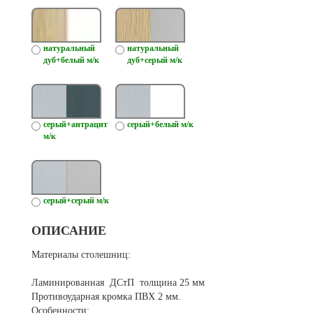
натуральный
натуральный
дуб+белый м/к
дуб+серый м/к
серый+антрацит
серый+белый м/к
м/к
серый+серый м/к
ОПИСАНИЕ
Материалы столешниц:
Ламинированная ДСтП толщина 25 мм
Противоударная кромка ПВХ 2 мм.
Особенности: