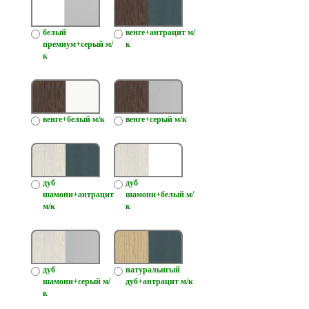
белый
венге+антрацит м/
премиум+серый м/
к
к
венге+белый м/к
венге+серый м/к
дуб
дуб
шамони+антрацит
шамони+белый м/
м/к
к
дуб
натуральнгый
шамони+серый м/
дуб+антрацит м/к
к