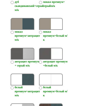
дуб
мокко премиум+
скандинавский+серый
серыйм/к
м/к
мокко
мокко
премиум+антрацит
премиум+белый м/
м/к
к
антрацит премиум
антрацит премиум
+ серый м/к
+белый м/к
белый
белый
премиум+антрацит
премиум+белый м/
м/к
к