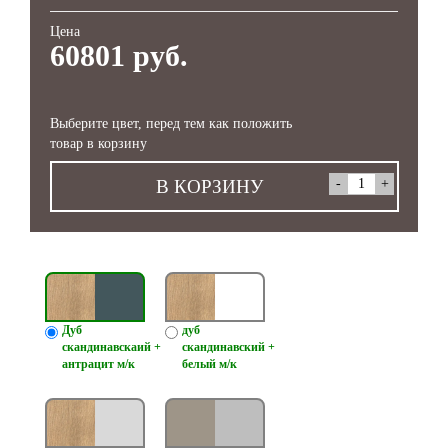
Цена
60801 руб.
Выберите цвет, перед тем как положить
товар в корзину
В КОРЗИНУ
Дуб
дуб
скандинавскаий +
скандинавский +
антрацит м/к
белый м/к