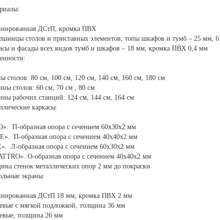
риалы:
нированная ДСтП, кромка ПВХ
ешницы столов и приставных элементов, топы шкафов и тумб – 25 мм, 6
асы и фасады всех видов тумб и шкафов – 18 мм, кромка ПВХ 0,4 мм
енности:
ы столов: 80 см, 100 см, 120 см, 140 см, 160 см, 180 см
ины столов: 60 см, 70 см , 80 см
ины рабочих станций: 124 см, 144 см, 164 см
ллические каркасы:
». П-образная опора с сечением 60х30х2 мм
E». П-образная опора с сечением 40х40х2 мм
». Л-образная опора с сечением 60х30х2 мм
TTRO». О-образная опора с сечением 40х40х2 мм
ина стенок металлических опор 2 мм до покраски
ольные экраны:
нированная ДСтП 18 мм, кромка ПВХ 2 мм
евые с мягкой подложкой, толщина 36 мм
евые, толщина 26 мм