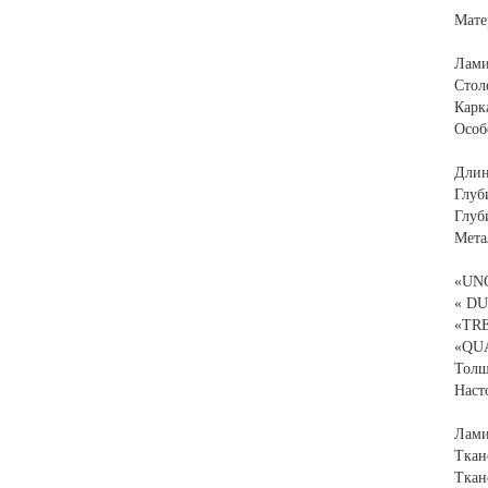
Мате
Лами
Стол
Карк
Особ
Длин
Глуб
Глуб
Мета
«UNO
« DU
«TRE
«QUA
Толщ
Наст
Лами
Ткан
Ткан