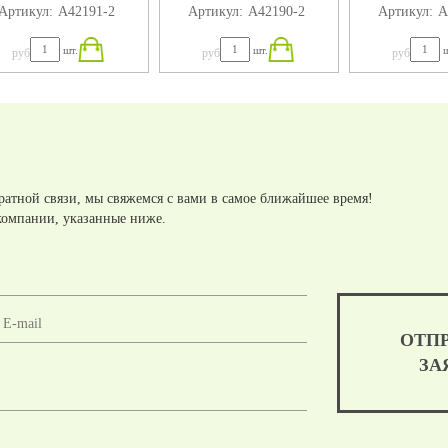
Артикул:
А42191-2
Артикул:
А42190-2
Артикул:
А
(4Х160) 320X184X75
(4Х140) 280X184X75
(4Х120) 24
шт.
шт.
ш
руб
руб
руб
ратной связи, мы свяжемся с вами в самое ближайшее время!
компании, указанные ниже.
ОТП
ЗА