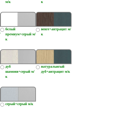
м/к
к
белый
венге+антрацит м/
/
премиум+серый м/
к
к
дуб
натуральнгый
шамони+серый м/
дуб+антрацит м/к
к
серый+серый м/к