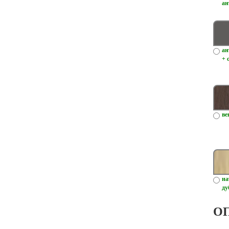
ан
ан
+ 
ве
на
ду
О