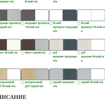
трацит м/к
белый м/к
м/к
трацит премиум
антрацит премиум
белый
белый
серый м/к
+белый м/к
премиум+антрацит
премиум+белый м
м/к
к
нге+белый м/к
венге+серый м/к
дуб
дуб
шамони+антрацит
шамони+белый м/
м/к
к
туральный
натуральный
серый+антрацит
серый+белый м/к
б+белый м/к
дуб+серый м/к
м/к
ПИСАНИЕ