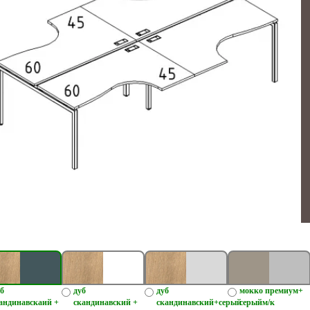
б
дуб
дуб
мокко премиум+
андинавскаий +
скандинавский +
скандинавский+серый
серыйм/к