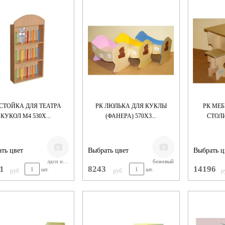
 СТОЙКА ДЛЯ ТЕАТРА
РК ЛЮЛЬКА ДЛЯ КУКЛЫ
РК МЕБ
КУКОЛ М4 530Х...
(ФАНЕРА) 570Х3...
СТОЛИ
ть цвет
Выбрать цвет
Выбрать ц
лдсп и металл. трубка 18мм
бежевый
1
8243
14196
шт.
шт.
руб
руб
р