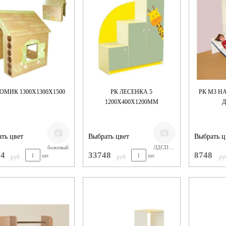
ДОМИК 1300Х1300Х1500
РК ЛЕСЕНКА 5
РК М3 Н
1200Х400Х1200ММ
Д
ть цвет
Выбрать цвет
Выбрать ц
бежевый
ЛДСП ЦВЕТНОЕ
34
33748
8748
шт.
шт.
руб
руб
ру