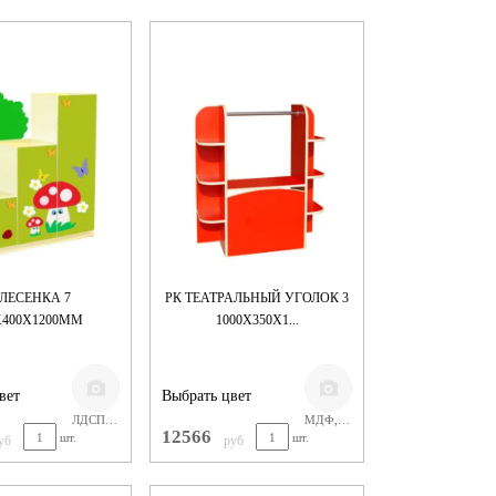
 ЛЕСЕНКА 7
РК ТЕАТРАЛЬНЫЙ УГОЛОК 3
Х400Х1200ММ
1000Х350Х1...
вет
Выбрать цвет
ЛДСП ЦВЕТНОЕ
МДФ, краска
12566
шт.
шт.
уб
руб