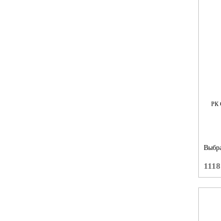
РК
Выбра
1118