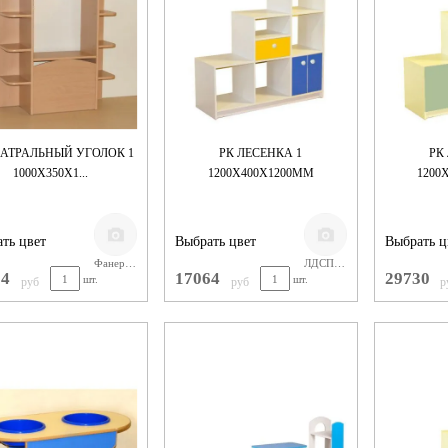
ЕАТРАЛЬНЫЙ УГОЛОК 1
РК ЛЕСЕНКА 1
РК
1000Х350Х1...
1200Х400Х1200ММ
1200
ть цвет
Выбрать цвет
Выбрать ц
Фанера/ лак
ЛДСП БУК
04
17064
29730
шт.
шт.
руб
руб
р