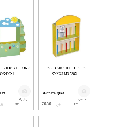
АЛЬНЫЙ УГОЛОК 2
РК СТОЙКА ДЛЯ ТЕАТРА
00Х400Х1...
КУКОЛ М3 530Х...
вет
Выбрать цвет
МДФ, краска
лдсп и металл. трубка 18мм
7050
шт.
шт.
уб
руб