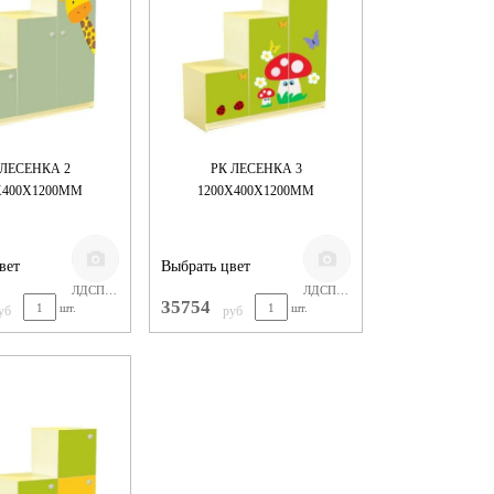
 ЛЕСЕНКА 2
РК ЛЕСЕНКА 3
Х400Х1200ММ
1200Х400Х1200ММ
вет
Выбрать цвет
ЛДСП ЦВЕТНОЕ
ЛДСП ЦВЕТНОЕ
35754
шт.
шт.
уб
руб