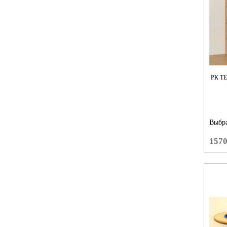
РК Т
Выбра
157