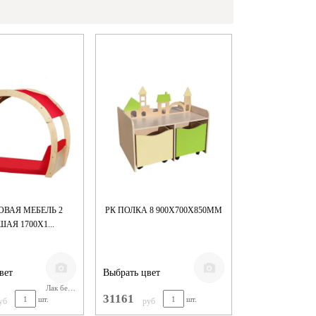
ОВАЯ МЕБЕЛЬ 2
РК ПОЛКА 8 900Х700Х850ММ
АЯ 1700Х1...
вет
Выбрать цвет
Лак бесцветный
31161
шт.
шт.
уб
руб