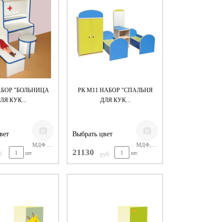
АБОР "БОЛЬНИЦА
РК М11 НАБОР "СПАЛЬНЯ
ЛЯ КУК...
ДЛЯ КУК...
вет
Выбрать цвет
МДФ бело-зеленый
МДФ, краска
21130
шт.
шт.
б
руб