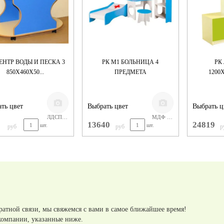
ЕНТР ВОДЫ И ПЕСКА 3
РК М1 БОЛЬНИЦА 4
РК
850Х460Х50...
ПРЕДМЕТА
1200
ть цвет
Выбрать цвет
Выбрать ц
ЛДСП БУК
МДФ белый и сине-голубой
8
13640
24819
шт.
шт.
руб
руб
р
ратной связи, мы свяжемся с вами в самое ближайшее время!
компании, указанные ниже.