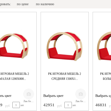
ровать:
по цене
по наличию
 ИГРОВАЯ МЕБЕЛЬ 2
РК ИГРОВАЯ МЕБЕЛЬ 2
РК ИГР
МАЛАЯ 1200Х800...
СРЕДНЯЯ 1500Х1...
БОЛЬШ
ть цвет
Выбрать цвет
Выбрать ц
Лак бесцветный
Лак бесцветный
99
42951
46831
шт.
шт.
руб
руб
р