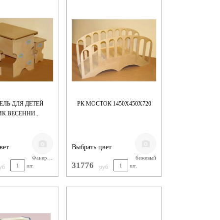
ЕЛЬ ДЛЯ ДЕТЕЙ
РК МОСТОК 1450Х450Х720
К ВЕСЕННИ...
вет
Выбрать цвет
Фанера, 650х450х400 (стол), 250х250х220 (табурет)
бежевый
31776
шт.
шт.
уб
руб