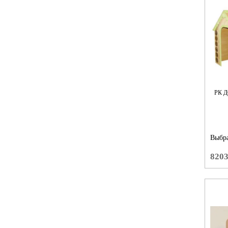
РК 
Выбра
820