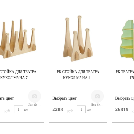
 СТОЙКА ДЛЯ ТЕАТРА
РК СТОЙКА ДЛЯ ТЕАТРА
РК ТЕАТР
КУКОЛ М5 НА 7...
КУКОЛ М5 НА 4...
17
ть цвет
Выбрать цвет
Выбрать ц
Лак бесцветный
Лак бесцветный
3
2288
26819
шт.
шт.
руб
руб
р