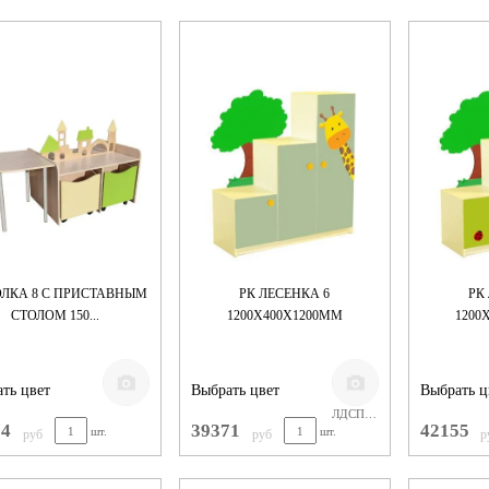
ОЛКА 8 С ПРИСТАВНЫМ
РК ЛЕСЕНКА 6
РК
СТОЛОМ 150...
1200Х400Х1200ММ
1200
ть цвет
Выбрать цвет
Выбрать ц
ЛДСП ЦВЕТНОЕ
74
39371
42155
шт.
шт.
руб
руб
р