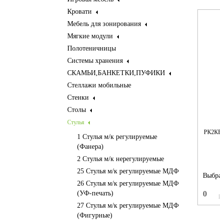
Кровати
Мебель для зонирования
Мягкие модули
Полотеничницы
Системы хранения
СКАМЬИ,БАНКЕТКИ,ПУФИКИ
Стеллажи мобильные
Стенки
Столы
Стулья
РК2К
1 Стулья м/к регулируемые
(Фанера)
2 Стулья м/к нерегулируемые
25 Стулья м/к регулируемые МДФ
Выбра
26 Стулья м/к регулируемые МДФ
0
(УФ-печать)
27 Стулья м/к регулируемые МДФ
(Фигурные)