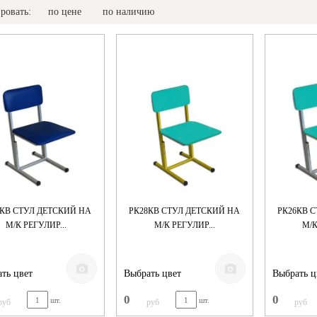
ровать:
по цене
по наличию
5КВ СТУЛ ДЕТСКИЙ НА
РК28КВ СТУЛ ДЕТСКИЙ НА
РК26КВ 
М/К РЕГУЛИР...
М/К РЕГУЛИР...
М/К
ть цвет
Выбрать цвет
Выбрать ц
0
0
шт.
шт.
руб
руб
руб