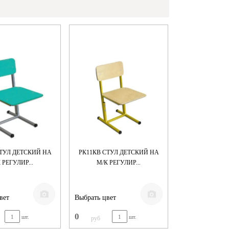
СТУЛ ДЕТСКИЙ НА
РК11КВ СТУЛ ДЕТСКИЙ НА
 РЕГУЛИР...
М/К РЕГУЛИР...
вет
Выбрать цвет
0
шт.
шт.
руб