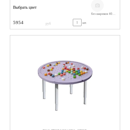
Выбрать цвет
без шариков 400-580
5954
шт.
руб