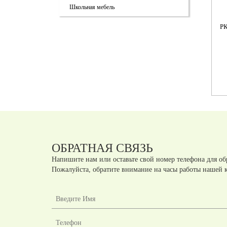
Школьная мебель
КАЯ
РК94 КРОВАТЬ ДЕТСКАЯ
РК94 КРОВАТЬ ДЕТСКАЯ
Р
(ФАНЕРА)
(ФАНЕРА)
ШТАБЕЛИРУЕМАЯ НА
ШТАБЕЛИРУЕМАЯ
УСИЛЕННЫХ КОЛЕСНЫХ
Артикул:
РК94
Артикул:
РК94
ОПОРАХ
шт.
шт.
руб
руб
ОБРАТНАЯ СВЯЗЬ
Напишите нам или оставьте свой номер телефона для об
Пожалуйста, обратите внимание на часы работы нашей 