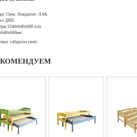
ра 15мм. Покрытие: ЛАК
ил ДВП.
еры:1240х640х600 или
х640х600мм
овка: габариты (мм):
ЕКОМЕНДУЕМ