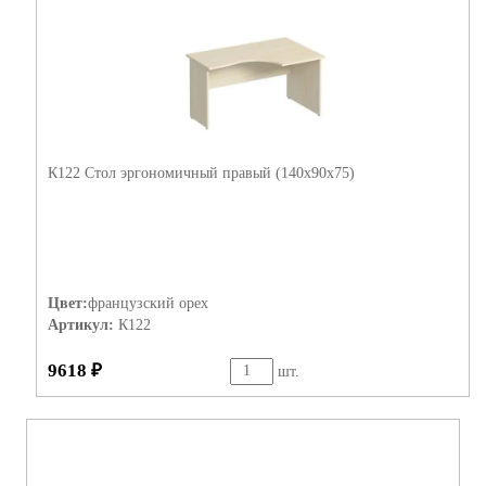
К122 Стол эргономичный правый (140х90х75)
Цвет:
французский орех
Артикул:
К122
9618 ₽
шт.