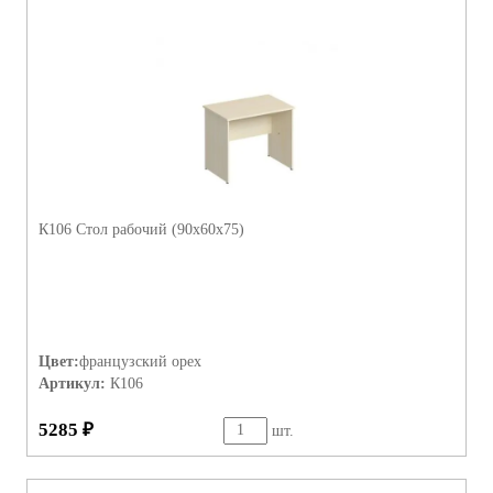
Три линейки шкафов высотой 200 см, 123 см и 84 см
Вся шкафная группа представлена в 2-х типоразмерах ширины:
широкие 80 см и узкие 40 см
Конструктивная возможность комплектации шкафов
разнообразными дверями
К106 Стол рабочий (90х60х75)
Цвет:
французский орех
Артикул:
К106
5285 ₽
шт.