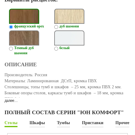
французский орех
дуб шамони
Темный дуб
белый
шамони
ОПИСАНИЕ
Производитель: Россия
Материалы: Ламинированная ДСтП, кромка ПВХ
Столешницы, топы тумб и шкафов – 25 мм, кромка ПВХ 2 мм.
Боковые опоры столов, каркасы тумб и шкафов – 18 мм, кромка
ПВХ 0,4 мм.
далее...
Особенности:
ПОЛНЫЙ СОСТАВ СЕРИИ "ЮН КОМФОРТ"
Столы
Шкафы
Тумбы
Приставки
Прочее
Широкий модельный ряд письменных и эргономичных столов
Две линейки письменных столов глубиной 75 см и 60 см